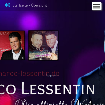
Startseite - Übersicht
Home
Feuerengel
Fotos
Discographie
Videos
Termine
Kontakt + CD Bestellung
Partyhit
Impressum
Startseite