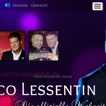
Startseite - Übersicht
Home
Feuerengel
Fotos
Discographie
Videos
Termine
Kontakt + CD Bestellung
Partyhit
Impressum
MDR Partyhit der Woche