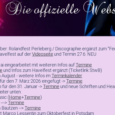
er: Rolandfest Perleberg / Discographie ergänzt zum "Fe
velfest auf der
Videoseite
und Termin 27.6. NEU
i eingearbeitet mit weiteren Infos auf
Termine
ne
und Infos zum Havelfest ergänzt (Ticketlink StwB)
m August - weitere Infos im
Terminkalender
für den 7. März 2026 eingefügt ->
Termine
 für den 31. Januar ->
Termine
und neue Schriften und Hea
iter unten.
sic (
Home
+
Termine
)
--->
Termine
n Bautzen -->
Termine
it Marco Lessentin zum Oktoberfest in Potsdam