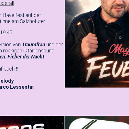
überall
m Havelfest auf der
ühne am Salzhofufer
 19:45
ersion von
Traumfrau
und der
n rockigen Gitarrensound
eri
,
Fieber der Nacht
!
f euch !!!
Melody
rco Lessentin