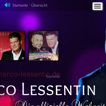
Startseite - Übersicht
Home
Feuerengel
Fotos
Discographie
Videos
Termine
Kontakt + CD Bestellung
Partyhit
Impressum
Startseite