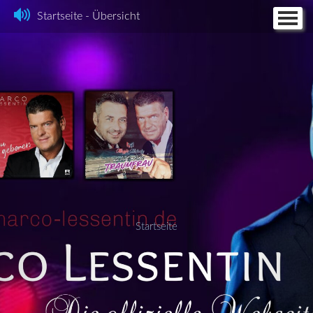
Startseite - Übersicht
Home
Feuerengel
Fotos
Discographie
Videos
Termine
Kontakt + CD Bestellung
Partyhit
Impressum
Startseite